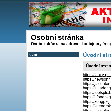
Osobní stránka
Osobní stránka na adrese: kontejnery.free
Úvodní str
Úvod
Úvodní text 
https://fancy-ge
https://newsonh
https://jazzint
https://sujaden
https://toolspls
https://ufonepk
https://zongpkg
https://telenorp
https://jazzinte